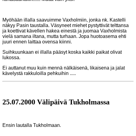
Myöhään illalla saavuimme Vaxholmiin, jonka nk. Kastelli
näkyy Pasin taustalla.
Väsyneet miehet pystyttivät telttansa
ja koettivat kävellen hakea einestä ja juomaa Vaxholmista
vielä
samana
iltana, mutta turhaan. Jopa huotoasema ehti
juuri ennen laittaa ovensa kiinni.
Suihkuunkaan
ei illalla pääsyt koska kaikki paikat olivat
lukossa.
Ei auttanut muu kuin mennä nälkäisenä, likaisena ja jalat
kävelystä rakkuloilla pehkuihin .....
25.07.2000 Välipäivä Tukholmassa
Ensin lautalla Tukholmaan.