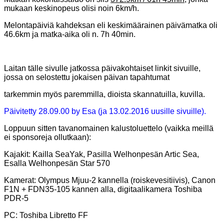
mukaan keskinopeus olisi noin 6km/h.
Melontapäiviä kahdeksan eli keskimäärainen päivämatka oli
46.6km ja matka-aika oli n. 7h 40min.
Laitan tälle sivulle jatkossa päivakohtaiset linkit sivuille,
jossa on selostettu jokaisen päivan tapahtumat
tarkemmin myös paremmilla, dioista skannatuilla, kuvilla.
Päivitetty 28.09.00
by Esa (ja 13.02.2016 uusille sivuille).
Loppuun sitten tavanomainen kalustoluettelo (vaikka meillä
ei sponsoreja ollutkaan):
Kajakit:
Kailla SeaYak,
Pasilla Welhonpesän Artic Sea,
Esalla Welhonpesän Star 570
Kamerat:
Olympus Mjuu-2 kannella (roiskevesitiivis), Canon
F1N + FDN35-105 kannen alla, digitaalikamera Toshiba
PDR-5
PC: Toshiba Libretto FF