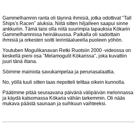
Gammelhamnin ranta oli täynnä ihmisiä, jotka odottivat "Tall
Ships's Racen" aluksia. Niitä sitten hiljalleen
saapui sinne
ankkuriin. Tämä taisi olla niitä suurimpia tapauksia Kökarin
Gammelhamnissa heinäkuussa.
Paikalla oli sadoittain
ihmisiä ja orkesteri soitti leirintäalueella puoleen yöhön.
Youtuben Mogulikanavan Retki Ruotsiin 2000 -videossa on
keskellä pieni osa "Melamogulit Kökarissa", joka kuvattiin
juuri tänä iltana.
Söimme mainiota savukampelaa ja perunasalaattia.
No, yöllä tuuli
sitten taas riepotteli telttaa oikein kunnolla.
Päätimme pitää seuraavana päivänä välipäivän melonnassa
ja käydä katsomassa Kökaria vähän
tarkemmin. Oli nääs
mukava päästä saunaan ja suihkuun vaihteeksi.