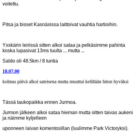
voitettu.
Pitsa ja bisset Kasnäsissa laittoivat vauhtia hartioihin.
Yxskärin leirissä sitten alkoi sataa ja pelkäsimme pahinta
koska lupasivat 13ms tuulta ... mutta ...
Saldo oli 48.5km / 8 tuntia
18.07.00
Kolmas päivä
kolmas päivä alkoi sateisena mutta muuttui keliltään hiton hyväksi
Tässä taukopaikka ennen Jurmoa.
Jurmon jälkeen alkoi sataa hieman mutta sitten taivas aukeni
ja näimme kyljelleen
uponneen laivan komentosillan (luulimme Park Victoryksi).