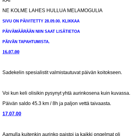
KAI
NE KOLME LAHES HULLUA MELAMOGULIA
SIVU ON PÄIVITETTY 28.09.00. KLIKKAA
PÄIVÄMÄÄRÄÄN NIIN
SAAT LISÄTIETOA
PÄIVÄN TAPAHTUMISTA.
16.07.00
Eka päivä
Sadekelin spesialistit valmistautuvat päivän koitokseen.
Voi kun keli olisikin pysynyt yhtä aurinkosena kuin kuvassa.
Päivän saldo 45.3 km / 8h ja paljon vettä taivaasta.
17.07.00
Toka päivä
Aamulla kuitenkin aurinko paistoi ja kaikki ongelmat oli