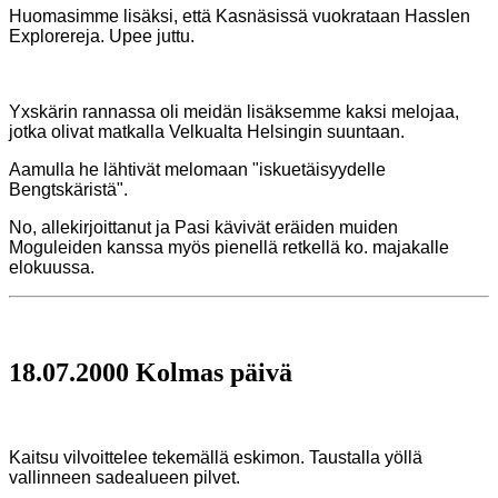
Huomasimme lisäksi, että Kasnäsissä vuokrataan Hasslen
Explorereja. Upee juttu.
Yxskärin rannassa oli meidän lisäksemme kaksi melojaa,
jotka olivat matkalla Velkualta Helsingin suuntaan.
Aamulla he lähtivät melomaan "iskuetäisyydelle
Bengtskäristä".
No, allekirjoittanut ja Pasi kävivät eräiden muiden
Moguleiden kanssa myös pienellä retkellä ko. majakalle
elokuussa.
18.07.2000 Kolmas päivä
Kaitsu vilvoittelee tekemällä eskimon. Taustalla yöllä
vallinneen sadealueen pilvet.