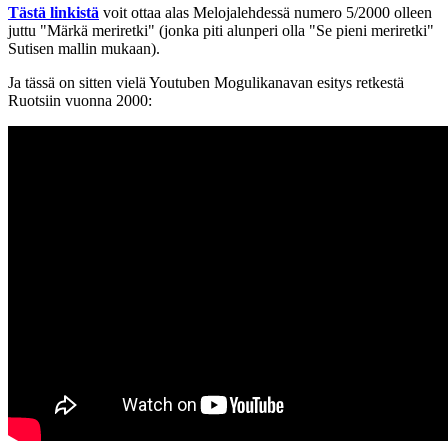
Tästä linkistä
voit ottaa alas Melojalehdessä numero 5/2000 olleen
juttu "Märkä meriretki" (jonka piti alunperi olla "Se pieni meriretki"
Sutisen mallin mukaan).
Ja tässä on sitten vielä Youtuben Mogulikanavan esitys retkestä
Ruotsiin vuonna 2000: