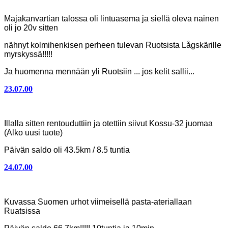
Majakanvartian talossa oli lintuasema ja siellä oleva nainen
oli jo 20v sitten
nähnyt kolmihenkisen perheen tulevan Ruotsista Lågskärille
myrskyssä!!!!!
Ja huomenna mennään yli Ruotsiin ... jos kelit sallii...
23.07.00
ja yli mentiinkin keveässä vastatuulessa
Illalla sitten rentouduttiin ja otettiin siivut Kossu-32 juomaa
(Alko uusi tuote)
Päivän saldo oli 43.5km / 8.5 tuntia
24.07.00
Melotaan kauniissa kesäsäässä Vaxholmiin
Kuvassa Suomen urhot viimeisellä pasta-ateriallaan
Ruatsissa