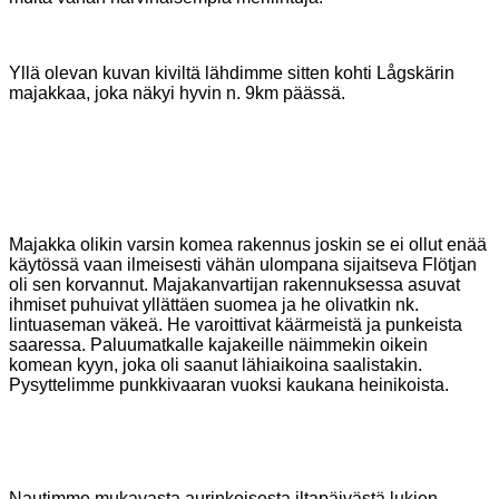
Yllä olevan kuvan kiviltä lähdimme sitten kohti Lågskärin
majakkaa, joka näkyi hyvin n. 9km päässä.
Majakka olikin varsin komea rakennus joskin se ei ollut enää
käytössä vaan ilmeisesti vähän ulompana
sijaitseva Flötjan
oli sen korvannut. Majakanvartijan rakennuksessa asuvat
ihmiset puhuivat yllättäen suomea
ja he olivatkin nk.
lintuaseman väkeä. He varoittivat käärmeistä ja punkeista
saaressa. Paluumatkalle
kajakeille näimmekin oikein
komean kyyn, joka oli saanut lähiaikoina saalistakin.
Pysyttelimme punkkivaaran
vuoksi kaukana heinikoista.
Nautimme
mukavasta aurinkoisesta iltapäivästä lukien