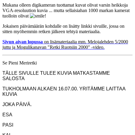
Mukana olleen digikameran tuottamat kuvat olivat varsin heikkoja
VGA-resoluution kuvia ... mutta sellaisiahan 1000 markan kamerat
tuolloin olivat
!
Jokaisen päivämäärän kohdalle on lisätty linkki sivuille, jossa on
sitten myöhemmin retken jälkeen tehtyä materiaalia.
Sivun aivan lopussa
on lisämateriaalia mm. Melojalehden 5/2000
juttu ja Mogulikanavan "Retki Ruotsiin 2000" -video.
Se Pieni Meriretki
TÄLLE SIVULLE TULEE KUVIA MATKASTAMME
SALOSTA
TUKHOLMAAN ALKAEN 16.07.00. YRITÄMME LAITTAA
KUVIA
JOKA PÄIVÄ.
ESA
PASI