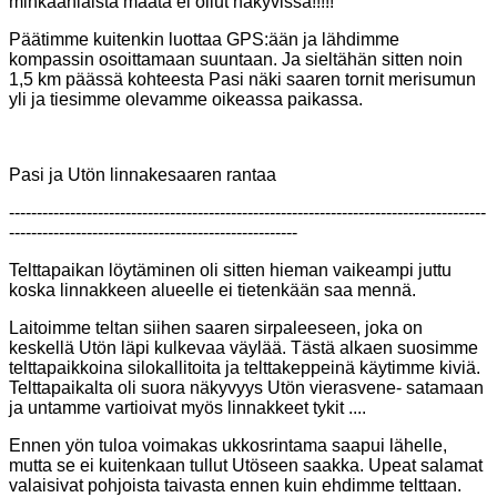
minkäänlaista maata ei ollut näkyvissä!!!!!
Päätimme kuitenkin luottaa GPS:ään ja lähdimme
kompassin osoittamaan suuntaan. Ja sieltähän sitten noin
1,5 km päässä
kohteesta Pasi näki saaren tornit merisumun
yli ja tiesimme olevamme oikeassa paikassa.
Pasi ja Utön linnakesaaren rantaa
--------------------------------------------------------------------------------------
----------------------------------------------------
Telttapaikan löytäminen oli sitten hieman vaikeampi juttu
koska linnakkeen alueelle ei tietenkään saa mennä.
Laitoimme teltan siihen saaren sirpaleeseen, joka on
keskellä Utön läpi kulkevaa väylää. Tästä alkaen suosimme
telttapaikkoina silokallitoita ja telttakeppeinä käytimme kiviä.
Telttapaikalta oli suora näkyvyys Utön vierasvene-
satamaan
ja untamme vartioivat myös linnakkeet tykit ....
Ennen yön tuloa voimakas ukkosrintama saapui lähelle,
mutta se ei kuitenkaan tullut Utöseen saakka. Upeat salamat
valaisivat pohjoista taivasta ennen kuin ehdimme telttaan.