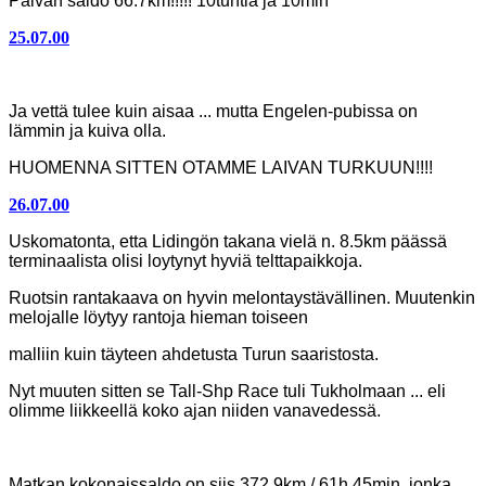
Päivän saldo 66.7km!!!!! 10tuntia ja 10min
25.07.00
Välipäivä Tukholmassa
Ja vettä tulee kuin aisaa ... mutta Engelen-pubissa on
lämmin ja kuiva olla.
HUOMENNA SITTEN OTAMME LAIVAN TURKUUN!!!!
26.07.00
melomme 29.3km / 4.5h Viking Linen terminaaliin.
Uskomatonta, etta Lidingön takana vielä n. 8.5km päässä
terminaalista olisi loytynyt hyviä telttapaikkoja.
Ruotsin rantakaava on hyvin melontaystävällinen. Muutenkin
melojalle löytyy rantoja hieman toiseen
malliin kuin täyteen ahdetusta Turun saaristosta.
Nyt muuten sitten se Tall-Shp Race tuli Tukholmaan ... eli
olimme liikkeellä koko ajan niiden vanavedessä.
Matkan kokonaissaldo on siis
372.9km / 61h 45min
, jonka