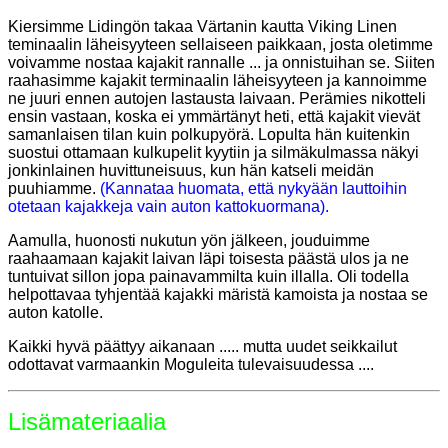
Kiersimme Lidingön takaa Värtanin kautta Viking Linen
teminaalin läheisyyteen sellaiseen paikkaan, josta oletimme
voivamme nostaa kajakit rannalle ... ja onnistuihan se. Siiten
raahasimme kajakit terminaalin läheisyyteen ja kannoimme
ne juuri ennen autojen lastausta laivaan. Perämies nikotteli
ensin vastaan, koska ei ymmärtänyt heti, että kajakit vievät
samanlaisen tilan kuin polkupyörä. Lopulta hän kuitenkin
suostui ottamaan kulkupelit kyytiin ja silmäkulmassa näkyi
jonkinlainen huvittuneisuus, kun hän katseli meidän
puuhiamme.
(Kannataa huomata, että nykyään lauttoihin
otetaan kajakkeja vain auton kattokuormana).
Aamulla, huonosti nukutun yön jälkeen, jouduimme
raahaamaan kajakit laivan läpi toisesta päästä ulos ja ne
tuntuivat sillon jopa painavammilta kuin illalla. Oli todella
helpottavaa tyhjentää kajakki märistä kamoista ja nostaa se
auton katolle.
Kaikki hyvä päättyy aikanaan ..... mutta uudet seikkailut
odottavat varmaankin Moguleita tulevaisuudessa ....
Lisämateriaalia