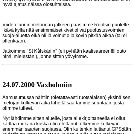
hyvä ajatus näissä olosuhteissa.
Viiden tunnin melonnan jälkeen pääsimme Ruotsin puolelle.
Ikävä kyllä nää ensimmäiset kivet olivat
puolustusvoimien
suoja-aluetta eikä niillä voinut olla kovin pitkää aikaa (tai ei
ollenkaan).
Jatkoimme "St Kålskäriin" (eli pyhään kaalisaareen!!!! outo
nimi, mielestäni), jonne sitten yövyimme.
24.07.2000 Vaxholmiin
Aamusumussa nähtiin (oletattavasti ruotsalaisen) yksinäisen
melojan kulkevan aika läheltä saartamme
suuntaan, josta
olimme tulleet.
Nyt lähdimme sitten aluelle, josta allekirjoittaneella ei ollut
karttaa mukana koska olin olettanut retkemme
kulkevan
enemmän saarten suojassa. Olin kuitenkin laittanut GPS:ään