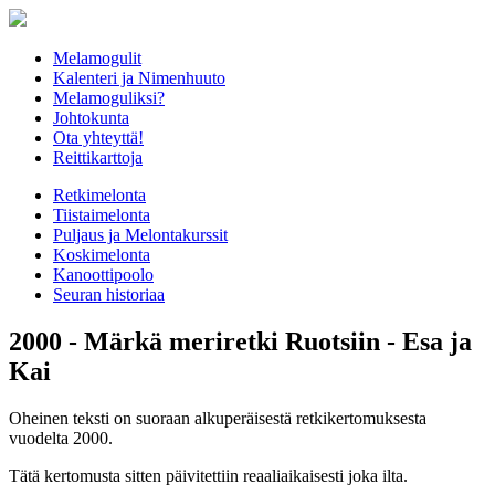
Melamogulit
Kalenteri ja Nimenhuuto
Melamoguliksi?
Johtokunta
Ota yhteyttä!
Reittikarttoja
Retkimelonta
Tiistaimelonta
Puljaus ja Melontakurssit
Koskimelonta
Kanoottipoolo
Seuran historiaa
2000 - Märkä meriretki Ruotsiin - Esa ja
Kai
Oheinen teksti on suoraan alkuperäisestä retkikertomuksesta
vuodelta 2000.
Tätä kertomusta sitten päivitettiin reaaliaikaisesti joka ilta.