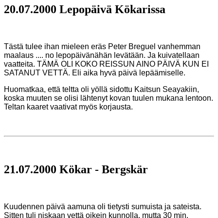
20.07.2000 Lepopäivä Kökarissa
Tästä tulee ihan mieleen eräs Peter Breguel vanhemman
maalaus .... no lepopäivänähän levätään. Ja
kuivatellaan
vaatteita. TÄMÄ OLI KOKO REISSUN AINO PÄIVÄ KUN EI
SATANUT VETTÄ. Eli aika
hyvä päivä lepäämiselle.
Huomatkaa, että teltta oli yöllä sidottu Kaitsun Seayakiin,
koska muuten se olisi lähtenyt kovan tuulen mukana lentoon.
Teltan kaaret vaativat myös korjausta.
21.07.2000 Kökar - Bergskär
Kuudennen päivä aamuna oli tietysti sumuista ja sateista.
Sitten tuli niskaan vettä oikein kunnolla, mutta 30 min.