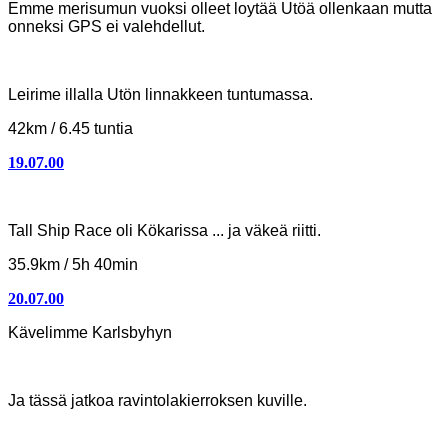
Emme merisumun vuoksi olleet loytää
Utöä ollenkaan mutta
onneksi GPS ei valehdellut.
Leirime illalla Utön linnakkeen tuntumassa.
42km / 6.45 tuntia
19.07.00
Neljäs päivä - Utö - Kökar
Tall Ship Race oli Kökarissa ... ja väkeä riitti.
35.9km / 5h 40min
20.07.00
Lepopäivä Kökarissa
Kävelimme Karlsbyhyn
Ja tässä jatkoa ravintolakierroksen kuville.