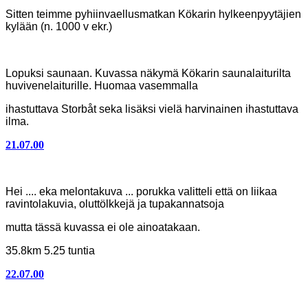
Sitten teimme pyhiinvaellusmatkan Kökarin hylkeenpyytäjien
kylään (n. 1000 v ekr.)
Lopuksi saunaan. Kuvassa näkymä Kökarin saunalaiturilta
huvivenelaiturille. Huomaa vasemmalla
ihastuttava
Storbåt seka lisäksi vielä harvinainen ihastuttava
ilma.
21.07.00
Kökar - Bergskär
Hei .... eka melontakuva ... porukka valitteli että on liikaa
ravintolakuvia, oluttölkkejä ja tupakannatsoja
mutta tässä kuvassa ei ole ainoatakaan.
35.8km 5.25 tuntia
22.07.00
Lågskärin majakalle matkaa kertyi vain 25.4km /
3.75h