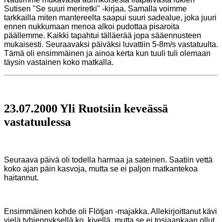
Sutisen "Se suuri meriretki" -kirjaa. Samalla voimme
tarkkailla miten mantereelta saapui suuri sadealue, joka juuri
ennen nukkumaan menoa alkoi pudottaa
pisaroita
päällemme. Kaikki tapahtui tälläerää jopa sääennusteen
mukaisesti. Seuraavaksi päiväksi luvattiin
5-8m/s vastatuulta.
Tämä oli ensimmäinen ja ainoa kerta kun tuuli tuli olemaan
täysin vastainen koko
matkalla.
23.07.2000 Yli Ruotsiin keveässä
vastatuulessa
Seuraava päivä oli todella harmaa ja sateinen. Saatiin vettä
koko ajan päin kasvoja, mutta se ei paljon matkantekoa
haitannut.
Ensimmäinen kohde oli Flötjan -majakka. Allekirjoittanut kävi
vielä tyhjennyksellä ko. kivellä, mutta se ei tosiaankaan ollut