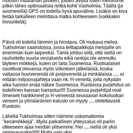
muistiin muutaman pisteen, joiden avulla
sitten meloimme
pitkin lähes optimaalista reittiä kohti Vaxholmia. Täällä (ja
avomerellä) GPS on todella
hyvä apuväline. Lisäksi on kiva
tietää tarkalleen melottava matka kohteeseen (vaikkakin
linnuntietä).
Päivä oli todella lämmin ja hiostava. Oli mukava meloa
Tukholman saaristossa, jossa telttapaikkoja melojalle on
enemmän
kuin tarpeeksi. Tämä johtuu siitä, että siellä on
rauhoitettu suuria vesialueita eikä rantoja ole ammuttu
täyteen mökkejä,
kuten on laita Suomessa. Ruotsalaiset
osoittivat olevansa myös viikinkien jälkeläisiä, koska
valtaosa huviveneistä oli
purjeveneitä ja minkälaisia ..... ei
mitään miljoonajahteja vaan nk. H-veneitä, joita nykyään
aika harvoin enää
näkee Suomessa. Ruotsissa purjehdus on
todellinen kansan harrastus!!!! Suomessa purjehtijat ovat
ilmeiseti hankkineet
jo H-veneestä seuraavan kokoluokan
veneen ja ylimääräinen kalusto on myyty .... oletettavasti
Ruotsiin.
Lähellä Tukholmaa sitten näimme uskomattomia
"kesämökkejä". Myös paikallinen yhteysalus oli pariin
otteeseen ajaa meidän ylitsemme. Hei .... siellä oli yksi
rantasaunakin!!!!!! Mutta vain yksi.