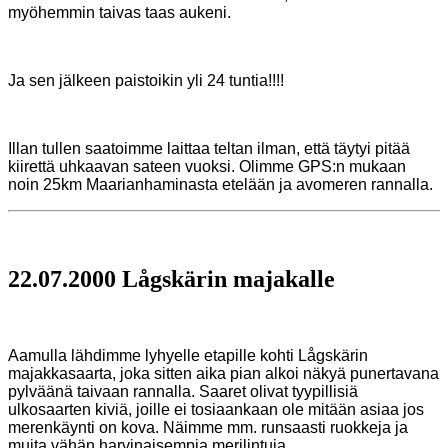
myöhemmin taivas taas aukeni.
Ja sen jälkeen paistoikin yli 24 tuntia!!!!
Illan tullen saatoimme laittaa teltan ilman, että täytyi pitää
kiirettä uhkaavan sateen vuoksi. Olimme
GPS:n mukaan
noin 25km Maarianhaminasta etelään ja avomeren rannalla.
22.07.2000 Lågskärin majakalle
Aamulla lähdimme lyhyelle etapille kohti Lågskärin
majakkasaarta, joka sitten aika pian alkoi näkyä punertavana
pylväänä taivaan rannalla. Saaret olivat tyypillisiä
ulkosaarten kiviä, joille ei tosiaankaan ole mitään asiaa jos
merenkäynti on kova. Näimme mm. runsaasti ruokkeja ja
muita vähän harvinaisempia merilintuja.